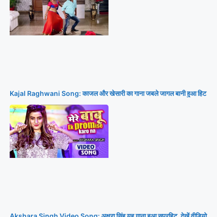
Kajal Raghwani Song: काजल और खेसारी का गाना जबले जागल बानी हुआ हिट
Akshara Singh Video Song: अक्षरा सिंह यह गाना हुआ सुपरहिट, देखें वीडियो