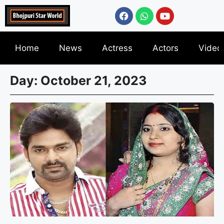
Home
News
Actress
Actors
Video
Day: October 21, 2023