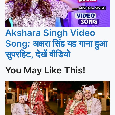
Akshara Singh Video
Song: अक्षरा सिंह यह गाना हुआ
सुपरहिट, देखें वीडियो
You May Like This!