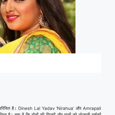
 कोई परिचित है। Dinesh Lal Yadav ‘Nirahua’ और Amrapali
रिय है। बता दें कि दोनों की फिल्मों और गानों को भोजपुरी दर्शकों