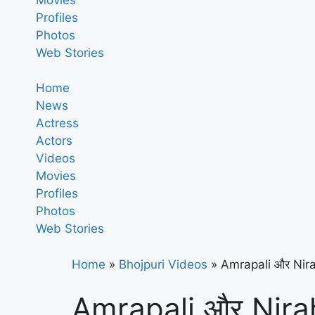
Profiles
Photos
Web Stories
Home
News
Actress
Actors
Videos
Movies
Profiles
Photos
Web Stories
Home
»
Bhojpuri Videos
»
Amrapali और Nirahua 
Amrapali और Nirahua 