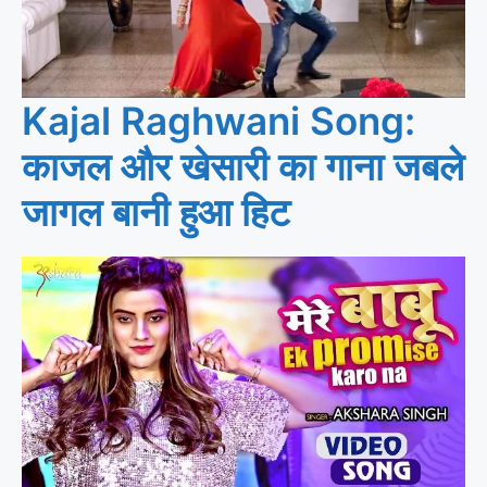
Kajal Raghwani Song:
काजल और खेसारी का गाना जबले
जागल बानी हुआ हिट