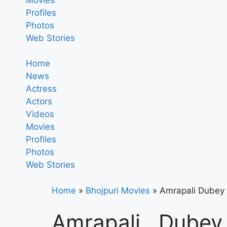
Profiles
Photos
Web Stories
Home
News
Actress
Actors
Videos
Movies
Profiles
Photos
Web Stories
Home
»
Bhojpuri Movies
»
Amrapali Dubey All
Amrapali Dubey