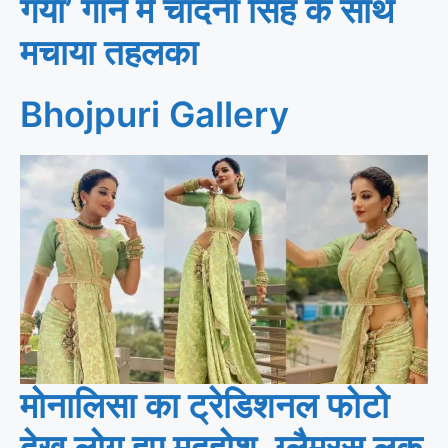
गया’ गाने में चांदनी सिंह के साथ
मचाया तहलका
Bhojpuri Gallery
मोनालिसा का ट्रेडिशनल फोटो
देख लोग हुए मदहोश, ग्लैमरस लुक