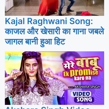
Kajal Raghwani Song:
काजल और खेसारी का गाना जबले
जागल बानी हुआ हिट