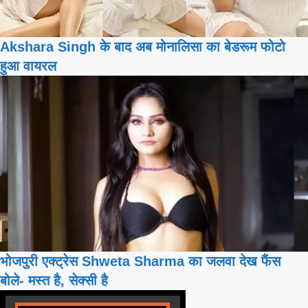
Akshara Singh के बाद अब मोनालिसा का बेडरूम फोटो
हुआ वायरल
भोजपुरी एक्ट्रेस Shweta Sharma का जलवा देख फैंस
बोले- मस्त है, सेक्सी है