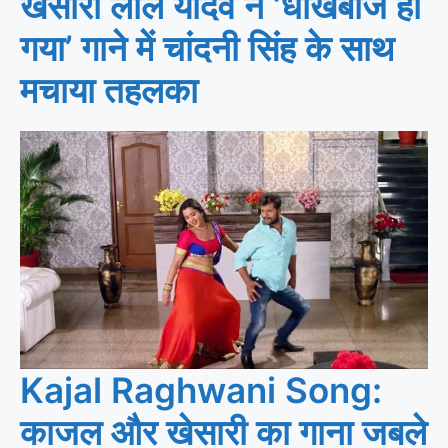
खेसारी लाल यादव ने ‘धोखेबाज हो
गया’ गाने में चांदनी सिंह के साथ
मचाया तहलका
Kajal Raghwani Song:
काजल और खेसारी का गाना जबले