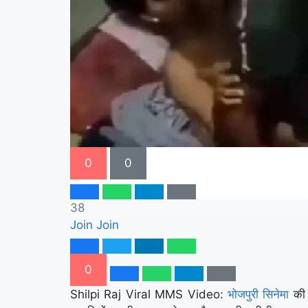
0
0
38
Join
Join
0
Shilpi Raj Viral MMS Video:
भोजपुरी सिनेमा
की 