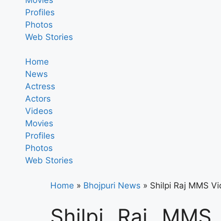
Profiles
Photos
Web Stories
Home
News
Actress
Actors
Videos
Movies
Profiles
Photos
Web Stories
Home
»
Bhojpuri News
»
Shilpi Raj MMS Video
Shilpi Raj MMS V