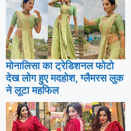
मोनालिसा का ट्रेडिशनल फोटो
देख लोग हुए मदहोश, ग्लैमरस लुक
ने लूटा महफिल