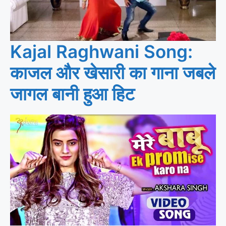
Kajal Raghwani Song:
काजल और खेसारी का गाना जबले
जागल बानी हुआ हिट